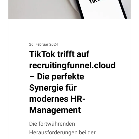
Synergie
für
modernes
HR-
Management
26. Februar 2024
TikTok trifft auf
recruitingfunnel.cloud
– Die perfekte
Synergie für
modernes HR-
Management
Die fortwährenden
Herausforderungen bei der