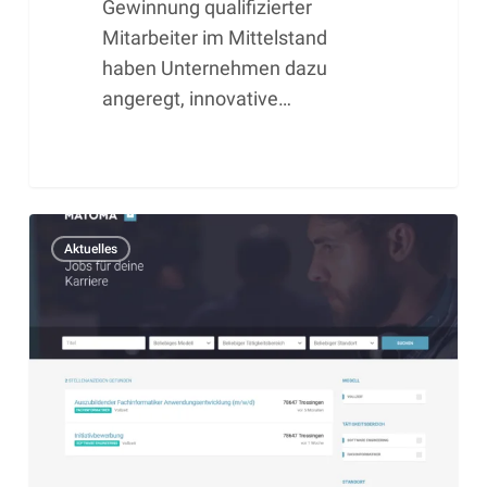
Gewinnung qualifizierter
Mitarbeiter im Mittelstand
haben Unternehmen dazu
angeregt, innovative…
Schnelle
Aktuelles
Erfolgsmessung.
Bewerber-
Tool
überzeugt
weitere
Kunden