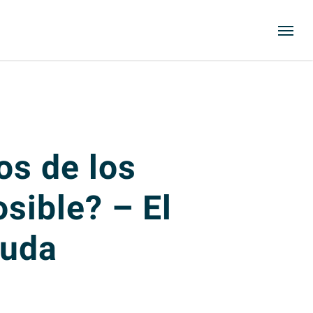
Menu
os de los
sible? – El
yuda