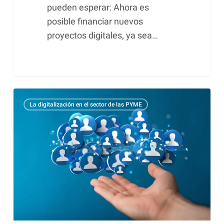
pueden esperar: Ahora es
posible financiar nuevos
proyectos digitales, ya sea…
Marketing
La digitalización en el sector de las PYME
electrónico
con
SAGE
CRM
y
centro
de
marketing
de