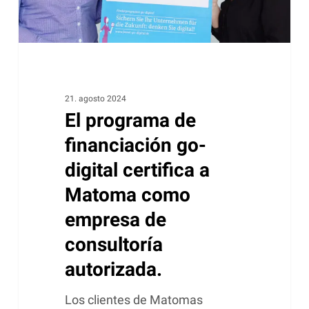
a
Matoma
como
empresa
de
consultoría
21. agosto 2024
El programa de
autorizada.
financiación go-
digital certifica a
Matoma como
empresa de
consultoría
autorizada.
Los clientes de Matomas