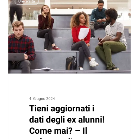
Università
aggiornati
i
dati
degli
ex
alunni!
Come
mai?
–
Il
software
di
4. Giugno 2024
Tieni aggiornati i
Matoma
aiuta
dati degli ex alunni!
Come mai? – Il