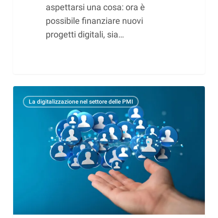
aspettarsi una cosa: ora è
possibile finanziare nuovi
progetti digitali, sia…
E-
La digitalizzazione nel settore delle PMI
marketing
con
SAGE
CRM
e
centro
marketing
newsletter