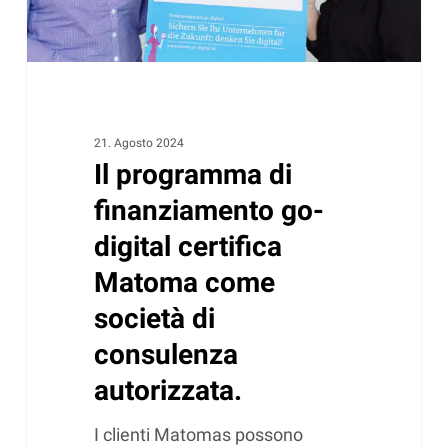
Matoma
come
società
di
consulenza
autorizzata.
21. Agosto 2024
Il programma di
finanziamento go-
digital certifica
Matoma come
società di
consulenza
autorizzata.
I clienti Matomas possono