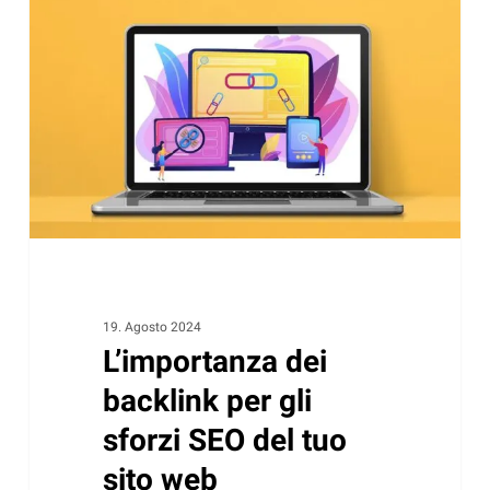
backlink
per
gli
sforzi
SEO
del
tuo
sito
web
19. Agosto 2024
L’importanza dei
backlink per gli
sforzi SEO del tuo
sito web