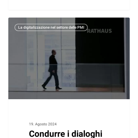
Condurre
La digitalizzazione nel settore delle PMI
i
dialoghi
nel
settore
comunale
in
modo
efficiente
dal
punto
di
vista
19. Agosto 2024
Condurre i dialoghi
del