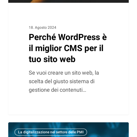
sito
web
18. Agosto 2024
Perché WordPress è
il miglior CMS per il
tuo sito web
Se vuoi creare un sito web, la
scelta del giusto sistema di
gestione dei contenuti…
Come
La digitalizzazione nel settore delle PMI
una