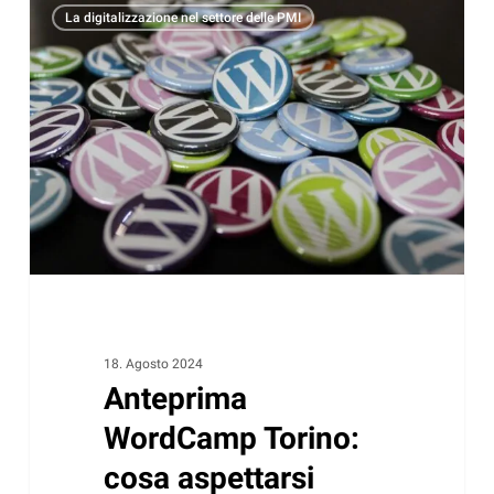
La digitalizzazione nel settore delle PMI
WordCamp
Torino:
cosa
aspettarsi
18. Agosto 2024
Anteprima
WordCamp Torino:
cosa aspettarsi