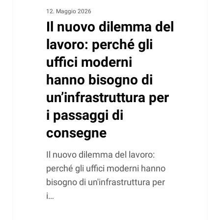
un’infrastruttura
12. Maggio 2026
Il nuovo dilemma del
per
i
lavoro: perché gli
passaggi
uffici moderni
di
hanno bisogno di
consegne
un’infrastruttura per
i passaggi di
consegne
Il nuovo dilemma del lavoro:
perché gli uffici moderni hanno
bisogno di un'infrastruttura per
i…