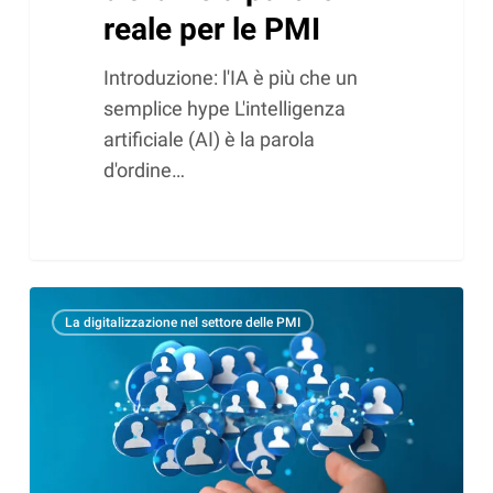
reale per le PMI
Introduzione: l'IA è più che un
semplice hype L'intelligenza
artificiale (AI) è la parola
d'ordine…
E-
La digitalizzazione nel settore delle PMI
marketing
con
SAGE
CRM
e
centro