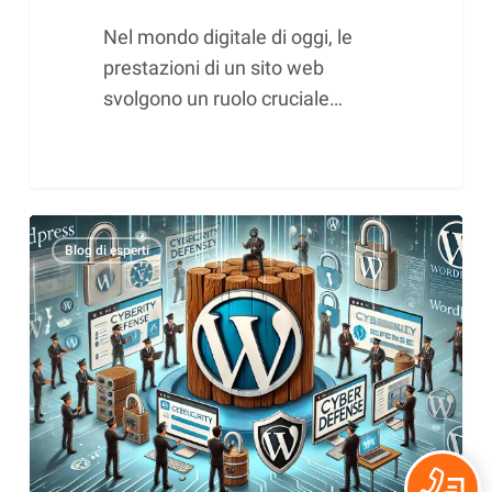
Nel mondo digitale di oggi, le
prestazioni di un sito web
svolgono un ruolo cruciale…
WordPress
Blog di esperti
e
Cybersecurity
2024:
approfondimenti
e
competenze
di
prima