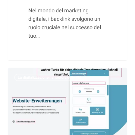
Nel mondo del marketing
digitale, i backlink svolgono un
ruolo cruciale nel successo del
tuo…
Accessibilità
La digitalizzazione nel settore delle PMI
sul
web:
preparatevi
adesso
per
il
futuro!