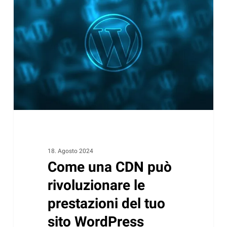
CDN
può
rivoluzionare
le
prestazioni
del
tuo
sito
WordPress
18. Agosto 2024
Come una CDN può
rivoluzionare le
prestazioni del tuo
sito WordPress