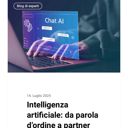
Intelligenza
Blog di esperti
artificiale:
da
parola
d’ordine
a
partner
reale
per
le
PMI
14. Luglio 2025
Intelligenza
artificiale: da parola
d’ordine a partner