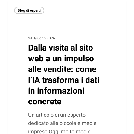
Dalla
Blog di esperti
visita
al
sito
web
24. Giugno 2026
Dalla visita al sito
a
un
web a un impulso
impulso
alle vendite: come
alle
l’IA trasforma i dati
vendite:
come
in informazioni
l’IA
concrete
trasforma
i
Un articolo di un esperto
dati
dedicato alle piccole e medie
in
imprese Oggi molte medie