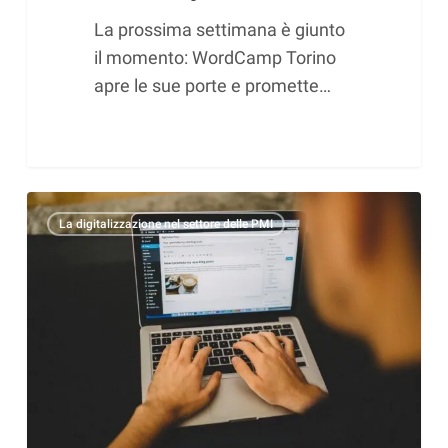
La prossima settimana è giunto
il momento: WordCamp Torino
apre le sue porte e promette…
Perché
La digitalizzazione nel settore delle PMI
WordPress
è
il
miglior
CMS
per
il
tuo