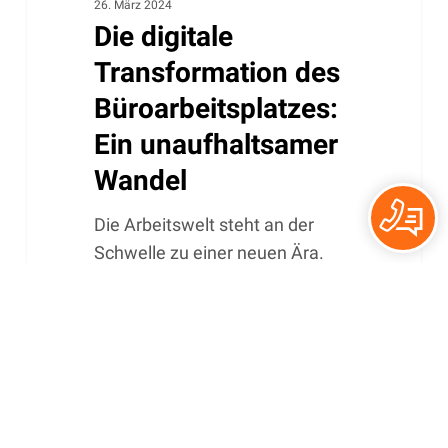
26. März 2024
Die digitale
Transformation des
Büroarbeitsplatzes:
Ein unaufhaltsamer
Wandel
Die Arbeitswelt steht an der
Schwelle zu einer neuen Ära.
Während digitale Technologien
unser Privatleben…
Infos
Erfolgreiches
Jobangebote
Digitalisierung im Mittelstand