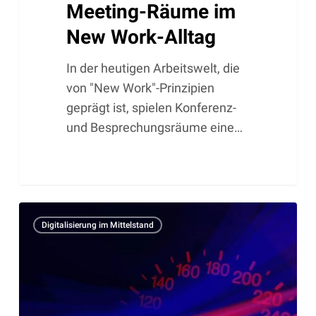
Meeting-Räume im
New Work-Alltag
In der heutigen Arbeitswelt, die
von "New Work"-Prinzipien
geprägt ist, spielen Konferenz-
und Besprechungsräume eine…
Optimiere
Digitalisierung im Mittelstand
deine
Website-
Performance
mit
Caching: