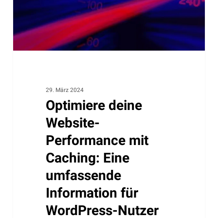
Eine
umfassende
Information
für
WordPress-
Nutzer
29. März 2024
Optimiere deine
Website-
Performance mit
Caching: Eine
umfassende
Information für
WordPress-Nutzer