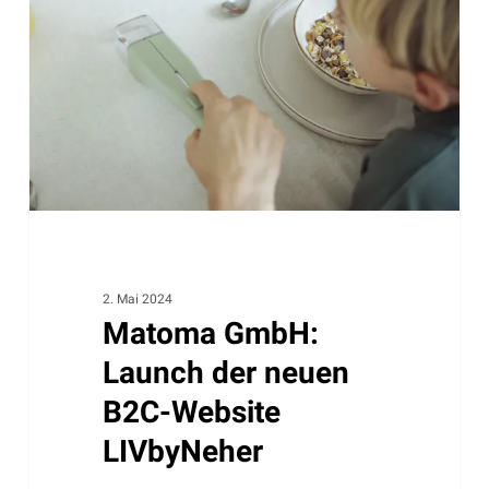
der
neuen
B2C-
Website
LIVbyNeher
2. Mai 2024
Matoma GmbH:
Launch der neuen
B2C-Website
LIVbyNeher