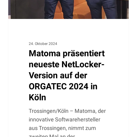
ORGATEC
2024
in
Köln
24. Oktober 2024
Matoma präsentiert
neueste NetLocker-
Version auf der
ORGATEC 2024 in
Köln
Trossingen/Köln – Matoma, der
innovative Softwarehersteller
aus Trossingen, nimmt zum
zweiten Mal an der