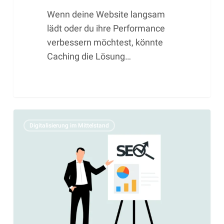
Wenn deine Website langsam
lädt oder du ihre Performance
verbessern möchtest, könnte
Caching die Lösung…
Die
Digitalisierung im Mittelstand
Kunst
der
Online-
Sichtbarkeit:
Ein
Leitfaden
zur