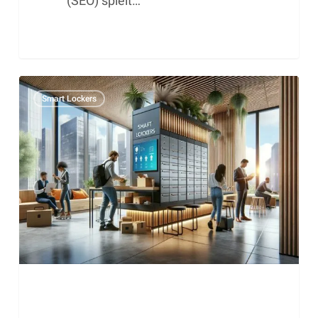
(SEO) spielt…
Die
Smart Lockers
digitale
Transformation
des
Büroarbeitsplatzes:
Ein
unaufhaltsamer
Wandel