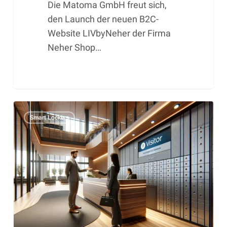
Die Matoma GmbH freut sich,
den Launch der neuen B2C-
Website LIVbyNeher der Firma
Neher Shop…
Smart
Smart Lockers
Lockers
im
Eingangsbereich
von
Unternehmen