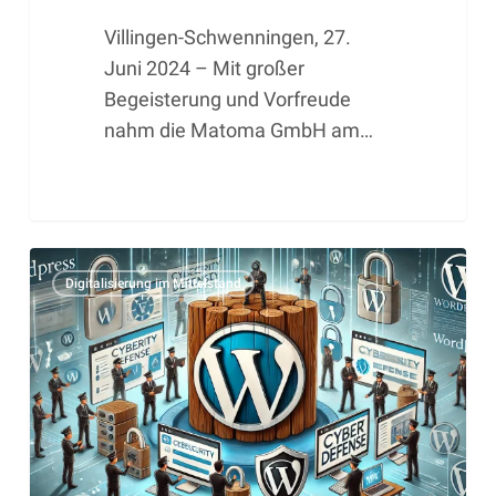
Villingen-Schwenningen, 27.
Juni 2024 – Mit großer
Begeisterung und Vorfreude
nahm die Matoma GmbH am…
WordPress
Digitalisierung im Mittelstand
und
Cybersecurity
2024:
Einblick
und
Expertise
aus