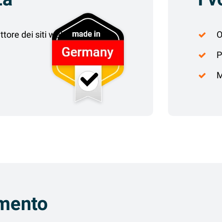
ttore dei siti web.
O
P
M
amento