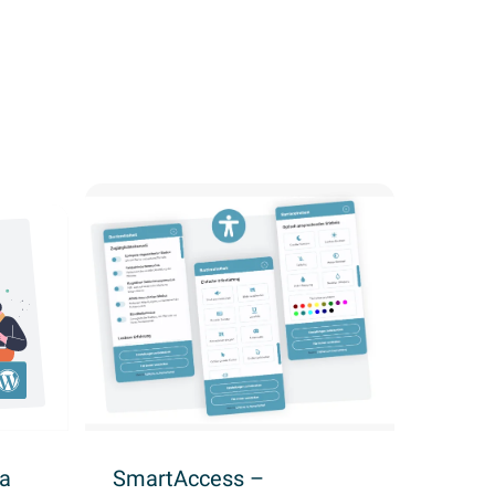
za
SmartAccess –