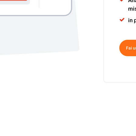
Ana
mi
in 
Altern
Fai u