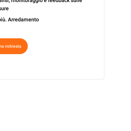
lisi, monitoraggio e feedback sulle
sure
più. Arredamento
ative:
na richiesta