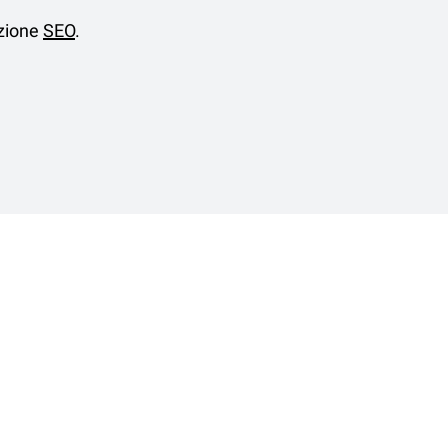
azione
SEO
.