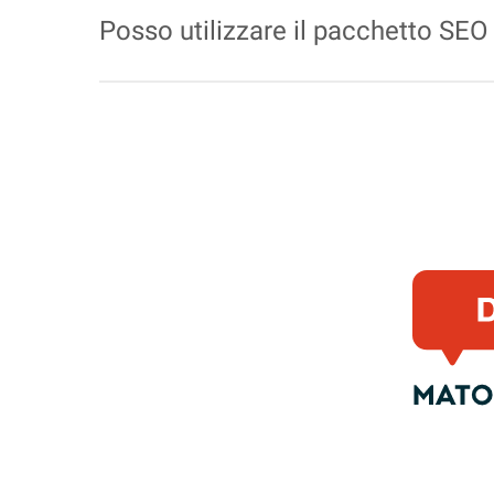
Posso utilizzare il pacchetto SEO
Sì, il nostro pacchetto
SEO
può essere utilizzat
SEO
.