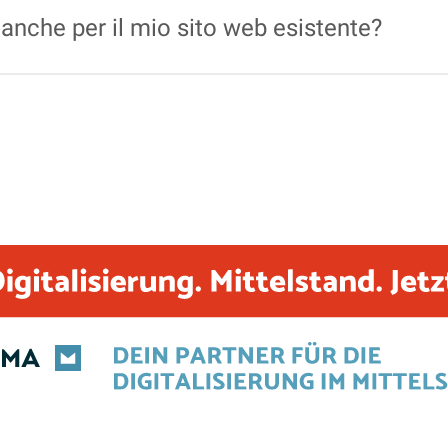
 anche per il mio sito web esistente?
o sia per i siti
WordPress
nuovi che per quelli già esisten