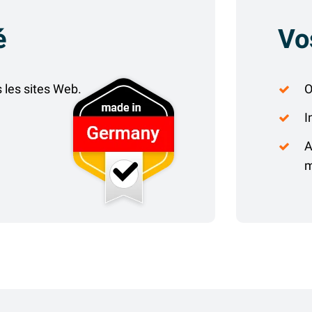
é
Vo
 les sites Web.
O
I
A
m