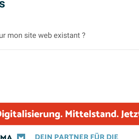
s
our mon site web existant ?
r les nouveaux sites
WordPress
ainsi que pour les sites exi