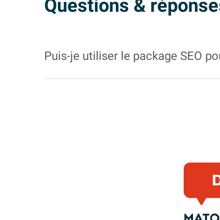
Questions & réponse
Puis-je utiliser le package SEO p
Oui, notre package
SEO
peut être utilisé pou
d’optimisation
SEO
.