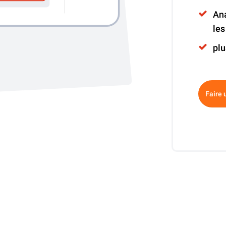
Ana
le
plu
Altern
Faire