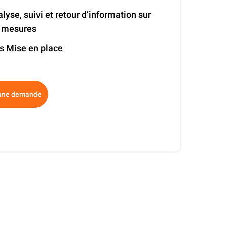
lyse, suivi et retour d’information sur
s mesures
s Mise en place
ative:
 une demande