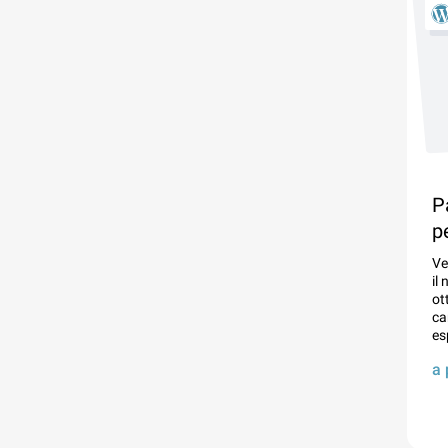
P
p
Ve
il
ot
ca
es
a 