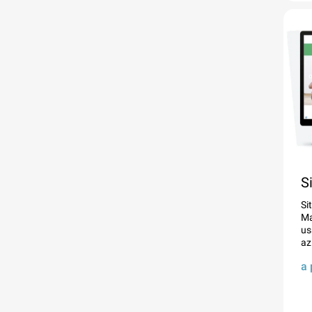
S
Si
Ma
us
az
a 