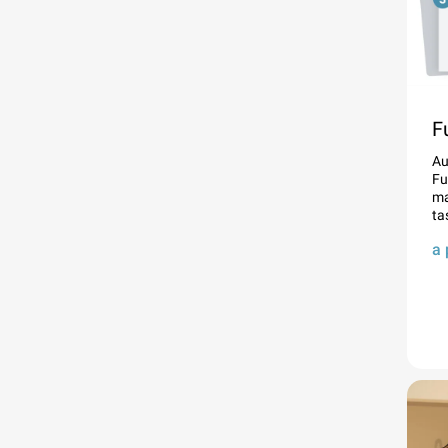
F
Au
Fu
ma
ta
a 