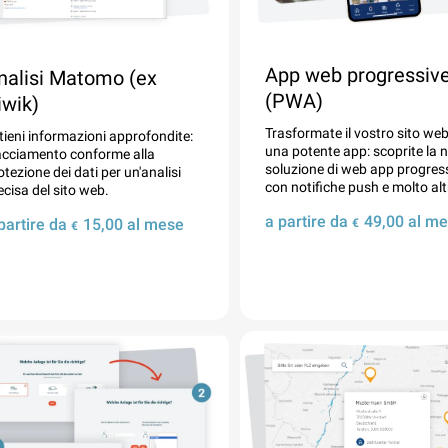
App web progressiv
nalisi Matomo (ex
(PWA)
iwik)
Trasformate il vostro sito web
tieni informazioni approfondite:
una potente app: scoprite la 
acciamento conforme alla
soluzione di web app progres
otezione dei dati per un'analisi
con notifiche push e molto alt
ecisa del sito web.
a partire da
49,00
al me
partire da
15,00
al mese
€
€
Dettagli
Dettagli