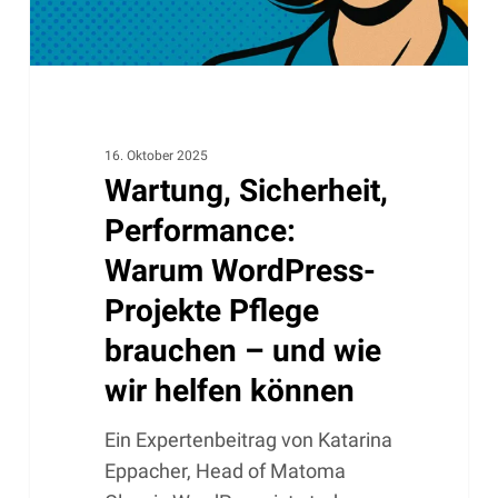
brauchen
–
und
wie
wir
helfen
16. Oktober 2025
Wartung, Sicherheit,
können
Performance:
Warum WordPress-
Projekte Pflege
brauchen – und wie
wir helfen können
Ein Expertenbeitrag von Katarina
Eppacher, Head of Matoma