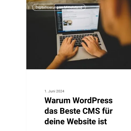
Warum
Digitalisierung im Mittelstand
WordPress
das
Beste
CMS
für
deine
Website
ist
1. Juni 2024
Warum WordPress
das Beste CMS für
deine Website ist