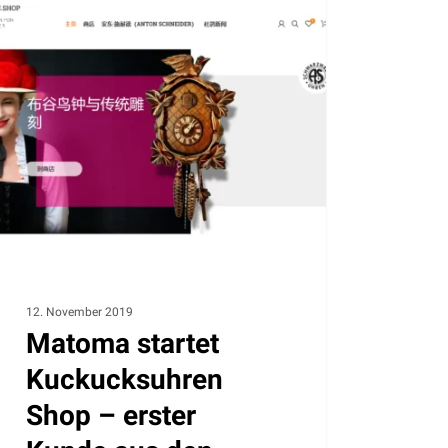
oma
Aktuelles
tet
kucksuhren
p
er
de
12. November 2019
Matoma startet
Kuckucksuhren
Shop – erster