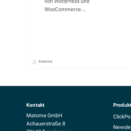
von WordPress und
WooCommerce.…
Katarina
Kontakt
Produk
Matoma GmbH
ClickPo
Achauerstraße 8
Newslet