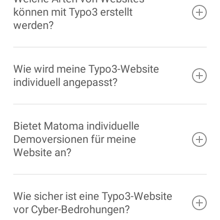
können mit Typo3 erstellt
werden?
Typo3
eignet sich besonders gut zur Erstellung
umfangreicher Unternehmenswebsites sowie zur
Wie wird meine Typo3-Website
Realisierung von mehrsprachigen Webprojekten.
individuell angepasst?
Unsere erfahrenen Entwickler und Designer
arbeiten eng mit Ihnen zusammen, um Ihre
Bietet Matoma individuelle
individuellen Bedürfnisse und Anforderungen zu
Demoversionen für meine
verstehen. Das Ergebnis ist eine
Website an?
maßgeschneiderte
Typo3
-Website, die perfekt
auf Ihre Unternehmensziele zugeschnitten ist.
Ja, vor Beginn der Umsetzung Ihrer Website
erstellen wir eine individuelle und klickbare
Wie sicher ist eine Typo3-Website
Demoversion, damit Sie einen Einblick in das
vor Cyber-Bedrohungen?