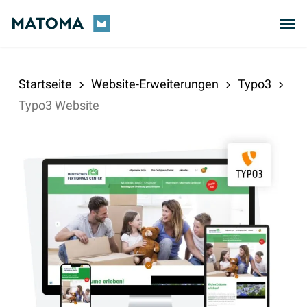
Skip
Men
to
main
content
Startseite
Website-Erweiterungen
Typo3
Typo3 Website