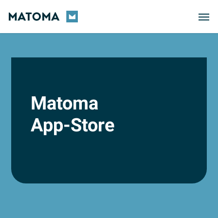
Skip
Men
to
main
content
Matoma
App-Store