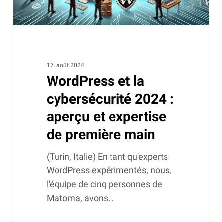
expertise
de
première
main
17. août 2024
WordPress et la
cybersécurité 2024 :
aperçu et expertise
de première main
(Turin, Italie) En tant qu'experts
WordPress expérimentés, nous,
l'équipe de cinq personnes de
Matoma, avons…