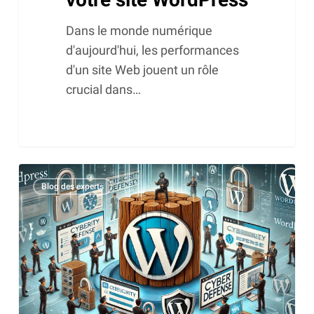
Dans le monde numérique
d'aujourd'hui, les performances
d'un site Web jouent un rôle
crucial dans…
WordPress
Blog des experts
et
la
cybersécurité
2024
:
aperçu
et