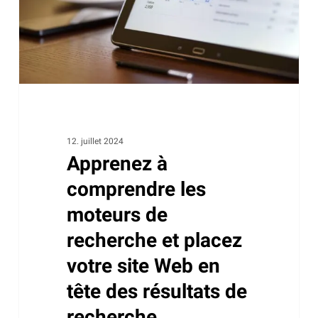
de
recherche
et
placez
votre
site
Web
en
12. juillet 2024
Apprenez à
tête
des
comprendre les
résultats
moteurs de
de
recherche et placez
recherche.
votre site Web en
tête des résultats de
recherche.