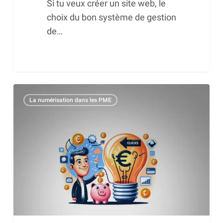
Si tu veux créer un site web, le
choix du bon système de gestion
de…
Les
La numérisation dans les PME
pages
d’atterrissage
:
la
clé
de
votre
succès
marketing