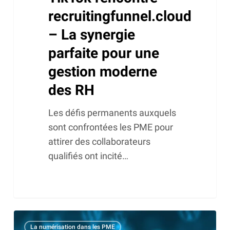
recruitingfunnel.cloud
– La synergie
parfaite pour une
gestion moderne
des RH
Les défis permanents auxquels
sont confrontées les PME pour
attirer des collaborateurs
qualifiés ont incité…
Comment
La numérisation dans les PME