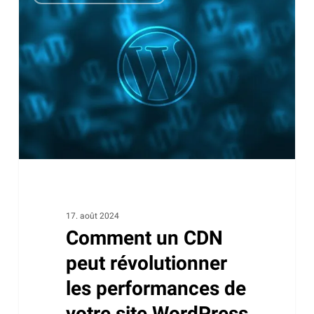
un
CDN
peut
révolutionner
les
performances
de
votre
site
WordPress
17. août 2024
Comment un CDN
peut révolutionner
les performances de
votre site WordPress