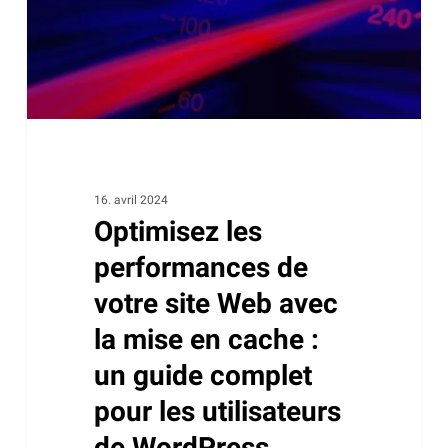
site
Web
avec
la
mise
en
cache :
un
16. avril 2024
Optimisez les
guide
complet
performances de
pour
votre site Web avec
les
la mise en cache :
utilisateurs
un guide complet
de
WordPress
pour les utilisateurs
de WordPress