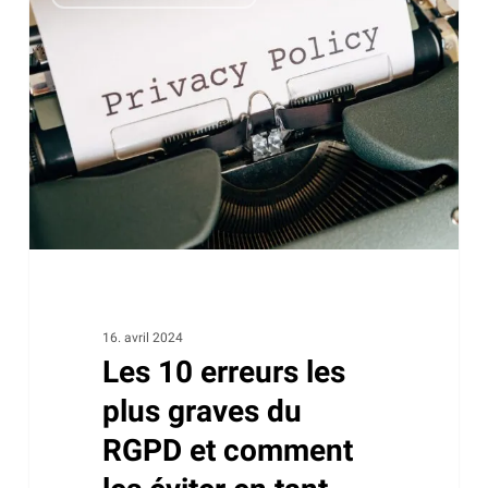
10
erreurs
les
plus
graves
du
RGPD
et
comment
les
éviter
en
16. avril 2024
Les 10 erreurs les
tant
qu’exploitant
plus graves du
de
RGPD et comment
site