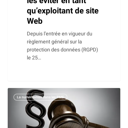
les éviter en tant
Web
qu’exploitant de site
Web
Depuis l’entrée en vigueur du
règlement général sur la
protection des données (RGPD)
le 25…
Un
La numérisation dans les PME
marketing
en
ligne
réussi