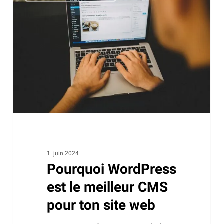
WordPress
est
le
meilleur
CMS
pour
ton
site
web
1. juin 2024
Pourquoi WordPress
est le meilleur CMS
pour ton site web