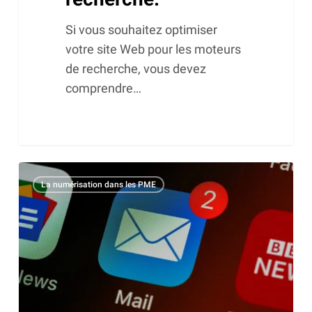
Si vous souhaitez optimiser
votre site Web pour les moteurs
de recherche, vous devez
comprendre…
L’A/B
La numérisation dans les PME
testing
dans
l’email
marketing
:
la
clé