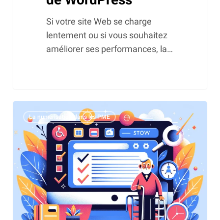
Si votre site Web se charge
lentement ou si vous souhaitez
améliorer ses performances, la…
Accessibilité
La numérisation dans les PME
du
Web :
un
guide
complet
pour
une
expérience