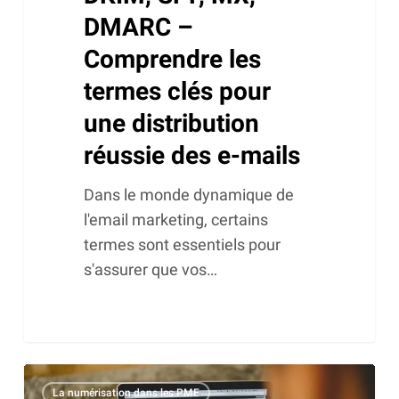
e-
DMARC –
mails
Comprendre les
termes clés pour
une distribution
réussie des e-mails
Dans le monde dynamique de
l'email marketing, certains
termes sont essentiels pour
s'assurer que vos…
Pourquoi
La numérisation dans les PME