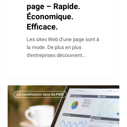
page – Rapide.
Économique.
Efficace.
Les sites Web d’une page sont à
la mode. De plus en plus
d'entreprises découvrent…
Apprenez
La numérisation dans les PME
à
comprendre
les
moteurs