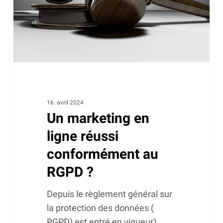
conformément
au
RGPD
?
16. avril 2024
Un marketing en
ligne réussi
conformément au
RGPD ?
Depuis le règlement général sur
la protection des données (
RGPD) est entré en vigueur)…