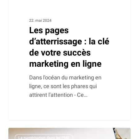
en
ligne
22. mai 2024
Les pages
d’atterrissage : la clé
de votre succès
marketing en ligne
Dans l'océan du marketing en
ligne, ce sont les phares qui
attirent l'attention - Ce…
Les
La numérisation dans les PME