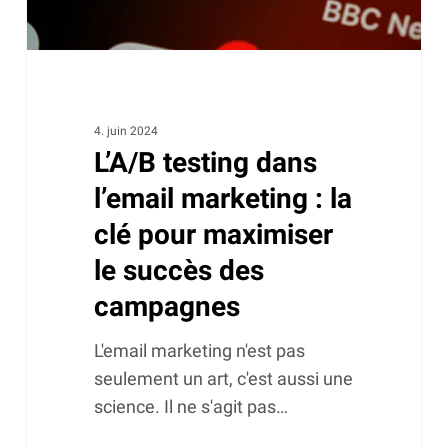
pour
maximiser
le
succès
des
4. juin 2024
L’A/B testing dans
campagnes
l’email marketing : la
clé pour maximiser
le succès des
campagnes
L'email marketing n'est pas
seulement un art, c'est aussi une
science. Il ne s'agit pas…