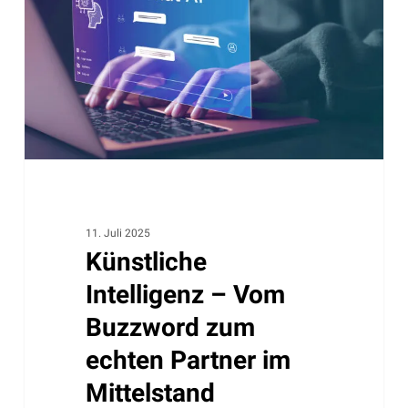
Vom
Buzzword
zum
echten
Partner
im
Mittelstand
11. Juli 2025
Künstliche
Intelligenz – Vom
Buzzword zum
echten Partner im
Mittelstand