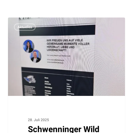
Schwenninger
Aktuelles
Wild
Wings
setzen
beim
E-
Mail-
Marketing
auf
Matoma
28. Juli 2025
Schwenninger Wild