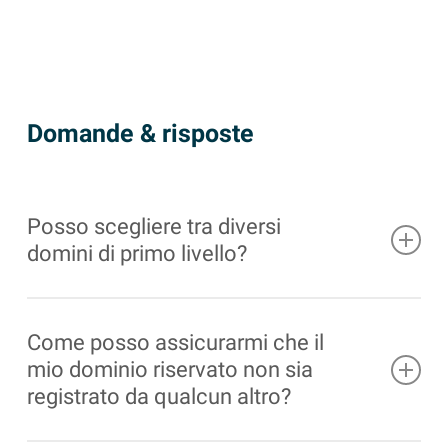
Domande & risposte
Posso scegliere tra diversi
domini di primo livello?
Sì, il nostro servizio vi permette di scegliere tra
vari domini di primo livello come “.de”, “.com”,
Come posso assicurarmi che il
“.net” e molti altri. Questo vi permette di scegliere
mio dominio riservato non sia
il TLD più adatto al vostro sito web.
registrato da qualcun altro?