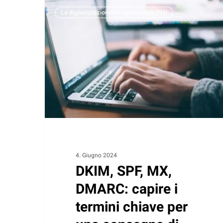
DKIM,
La digitalizzazione nel settore delle PMI
SPF,
MX,
DMARC:
capire
i
termini
chiave
per
una
consegna
di
4. Giugno 2024
DKIM, SPF, MX,
successo
delle
DMARC: capire i
email
termini chiave per