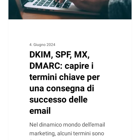
chiave
per
una
consegna
di
successo
4. Giugno 2024
DKIM, SPF, MX,
delle
email
DMARC: capire i
termini chiave per
una consegna di
successo delle
email
Nel dinamico mondo dell'email
marketing, alcuni termini sono