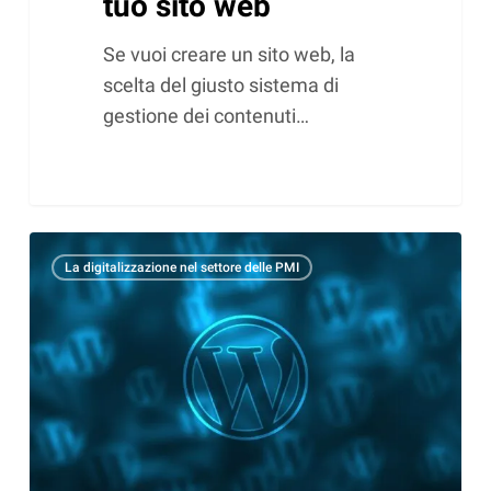
tuo sito web
Se vuoi creare un sito web, la
scelta del giusto sistema di
gestione dei contenuti…
Come
La digitalizzazione nel settore delle PMI
una
CDN
può
rivoluzionare
le
prestazioni
del