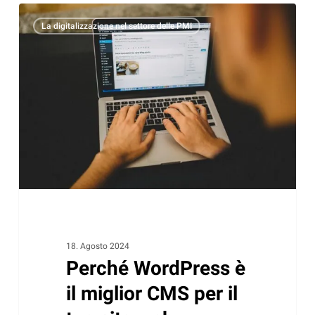
Perché
La digitalizzazione nel settore delle PMI
WordPress
è
il
miglior
CMS
per
il
tuo
sito
web
18. Agosto 2024
Perché WordPress è
il miglior CMS per il