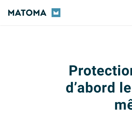
Skip
to
main
content
Protectio
d’abord le
mê