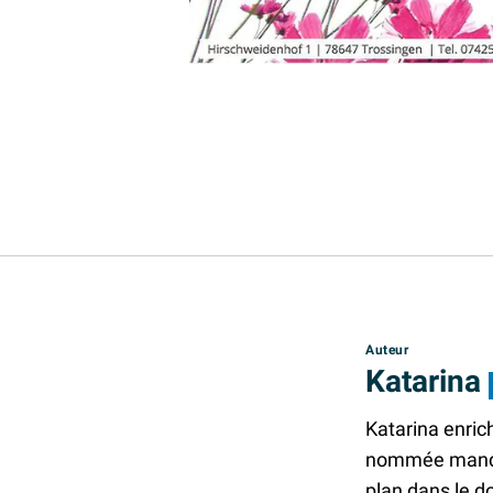
Auteur
Katarina
Katarina enric
nommée mandata
plan dans le do