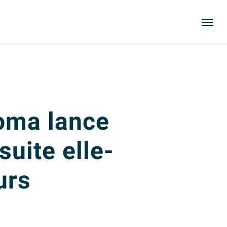
Menu
toma lance
suite elle-
urs