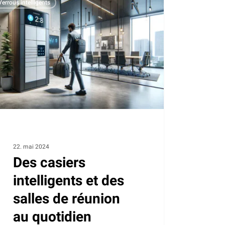
Verrous intelligents
ers
ligents
es
ion
idien
22. mai 2024
Des casiers
intelligents et des
salles de réunion
au quotidien