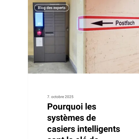
Pourquoi
Blog des experts
les
systèmes
de
casiers
intelligents
sont
la
clé
de
l’avenir
des
7. octobre 2025
Pourquoi les
environnements
de
systèmes de
travail
casiers intelligents
modernes