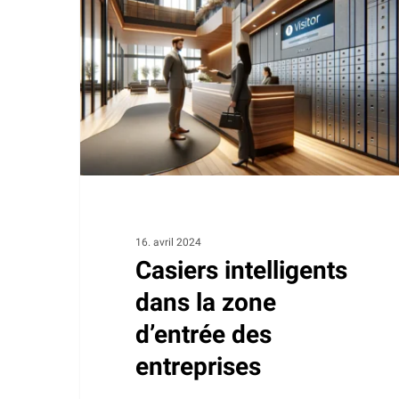
dans
la
zone
d’entrée
des
entreprises
16. avril 2024
Casiers intelligents
dans la zone
d’entrée des
entreprises