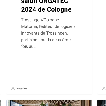
salon ORGATEC
2024 de Cologne
Trossingen/Cologne -
Matoma, l'éditeur de logiciels
innovants de Trossingen,
participe pour la deuxième
fois au…
Katarina
La
Des