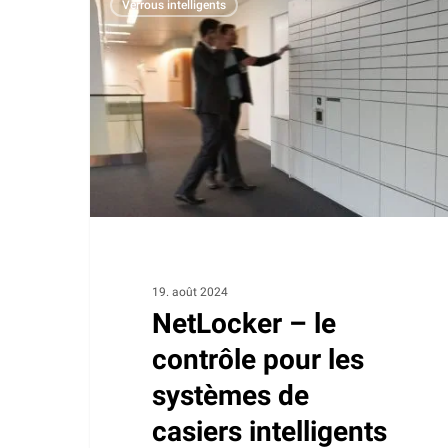
Verrous intelligents
–
le
contrôle
pour
les
systèmes
de
casiers
intelligents
19. août 2024
NetLocker – le
contrôle pour les
systèmes de
casiers intelligents