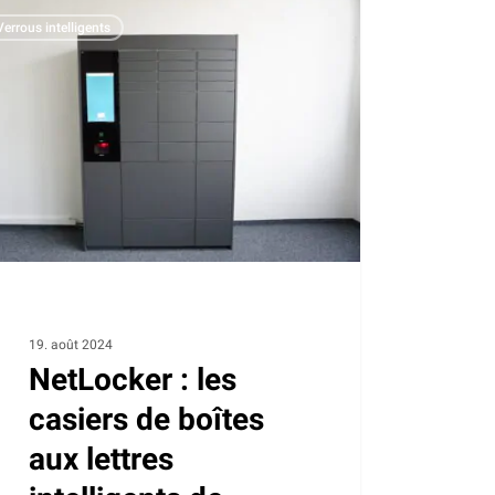
ocker
Verrous intelligents
ers
es
es
ligents
oma
mentent
19. août 2024
NetLocker : les
s
ibilités
casiers de boîtes
aux lettres