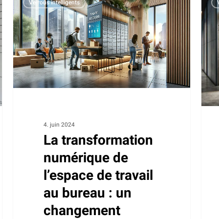
Verrous intelligents
transformation
casi
numérique
intel
de
et
l’espace
des
de
sall
travail
de
au
réun
bureau
au
:
quot
4. juin 2024
un
La transformation
changement
numérique de
inéluctable
l’espace de travail
au bureau : un
changement