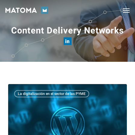
Skip
Men
to
main
Content Delivery Networks
content
Cómo
La digitalización en el sector de las PYME
una
CDN
puede
revolucionar
el