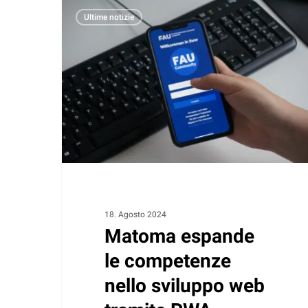
Matoma
Ultime notizie
espande
le
competenze
nello
sviluppo
web
tramite
PWA
18. Agosto 2024
Matoma espande
le competenze
nello sviluppo web