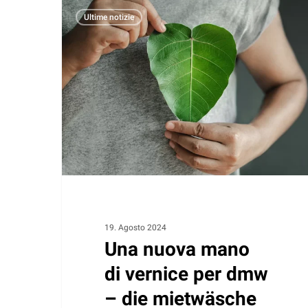
Una
Ultime notizie
nuova
mano
di
vernice
per
dmw
–
die
mietwäsche
19. Agosto 2024
Una nuova mano
di vernice per dmw
– die mietwäsche