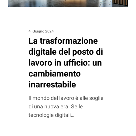
in
ufficio:
un
cambiamento
4. Giugno 2024
inarrestabile
La trasformazione
digitale del posto di
lavoro in ufficio: un
cambiamento
inarrestabile
Il mondo del lavoro è alle soglie
di una nuova era. Se le
tecnologie digitali…