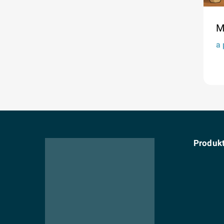
M
a 
Produk