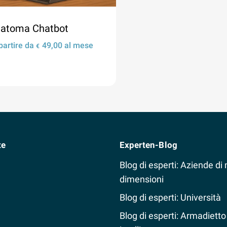
atoma Chatbot
partire da
49,00
al mese
€
Dettagli
te
Experten-Blog
Blog di esperti: Aziende di
dimensioni
Blog di esperti: Università
Blog di esperti: Armadietto