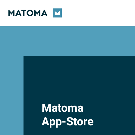
Skip
to
main
content
Matoma
App-Store