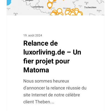
pour
Matoma
19. août 2024
Relance de
luxorliving.de – Un
fier projet pour
Matoma
Nous sommes heureux
d'annoncer la relance réussie du
site Internet de notre célèbre
client Theben.…