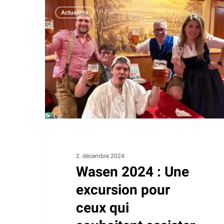
Wasen
Actualités
2024
:
Une
excursion
pour
ceux
qui
souhaitent
assister
à
la
2. décembre 2024
Wasen 2024 : Une
fête
folklorique
excursion pour
ceux qui