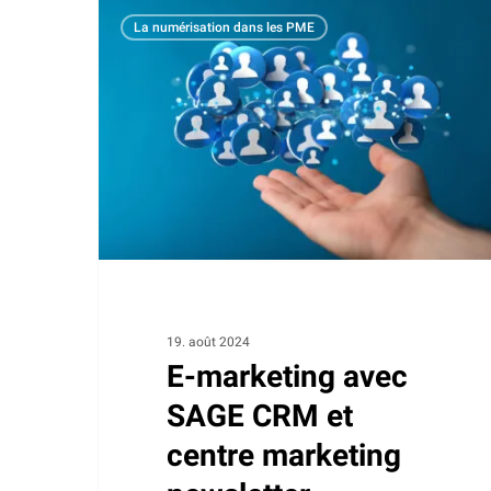
E-
La numérisation dans les PME
marketing
avec
SAGE
CRM
et
centre
marketing
newsletter
19. août 2024
E-marketing avec
SAGE CRM et
centre marketing