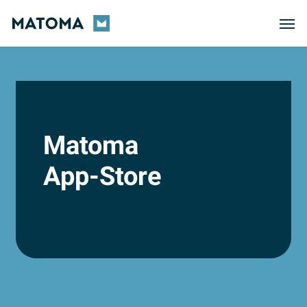
Skip
Men
to
main
content
Matoma
App-Store