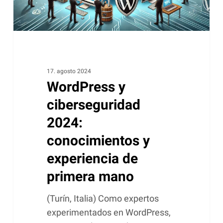
de
primera
mano
17. agosto 2024
WordPress y
ciberseguridad
2024:
conocimientos y
experiencia de
primera mano
(Turín, Italia) Como expertos
experimentados en WordPress,