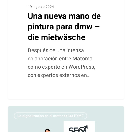
19. agosto 2024
Una nueva mano de
pintura para dmw –
die mietwäsche
Después de una intensa
colaboración entre Matoma,
como experto en WordPress,
con expertos externos en…
El
La digitalización en el sector de las PYME
arte
de