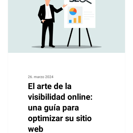
la
visibilidad
online:
una
guía
para
optimizar
su
sitio
web
26. marzo 2024
El arte de la
visibilidad online:
una guía para
optimizar su sitio
web