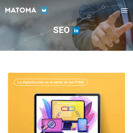
Skip
Men
to
main
SEO
content
La
La digitalización en el sector de las PYME
importancia
de
los
vínculos
de
retroceso