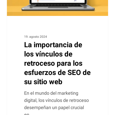
para
los
esfuerzos
de
SEO
de
19. agosto 2024
La importancia de
su
sitio
los vínculos de
web
retroceso para los
esfuerzos de SEO de
su sitio web
En el mundo del marketing
digital, los vínculos de retroceso
desempeñan un papel crucial
en…