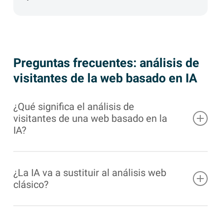
Preguntas frecuentes: análisis de
visitantes de la web basado en IA
¿Qué significa el análisis de
visitantes de una web basado en la
IA?
Para ello, se analizan los datos de las páginas
web con ayuda de la inteligencia artificial y se
¿La IA va a sustituir al análisis web
clásico?
traducen en resúmenes fáciles de entender. El
objetivo es detectar más rápido qué empresas
No. El análisis web clásico sigue siendo
están interesadas en qué contenidos, productos