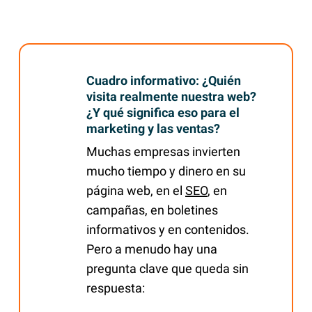
la implementación técnica, los procesos de
consentimiento, el tratamiento de datos y los
proveedores utilizados, y se integren
correctamente. Matoma ayuda a las empresas a
implementar este tipo de soluciones de forma
Cuadro informativo:
¿Quién
visita realmente nuestra web?
clara y responsable.
¿Y qué significa eso para el
marketing y las ventas?
Muchas empresas invierten
mucho tiempo y dinero en su
página web, en el
SEO
, en
campañas, en boletines
informativos y en contenidos.
Pero a menudo hay una
pregunta clave que queda sin
respuesta: