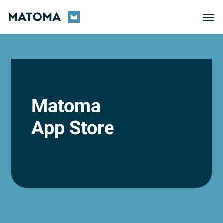
Skip
Men
to
main
content
Matoma
App Store